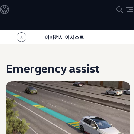
모델정보
전기차
ID. 모델
충전
Skip to
Skip
ID. Technology & 배터리
main
to
폭스바겐의 전기차 전용 플랫폼 (MEB)
이미전시 어시스트
content
footer
Heat pump system
배터리 시스템
배터리 주요 정보
EV 스마트케어
ID. Sound
Emergency assist
지속 가능성
ID. 라이프 사이클 진단
재활용 공정
테크놀로지
운전자 보조 시스템
안전 및 편의 사양
오너 & 서비스
My Volkswagen App
온라인 서비스 예약
사고수리 견적 서비스
서비스 및 부품
서비스 플러스
서비스 패키지