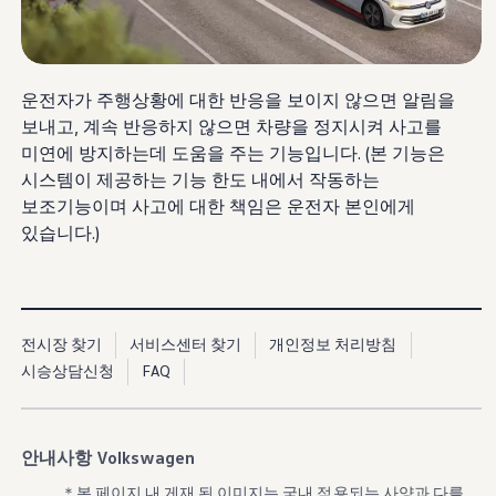
보증 연장 프로그램
모빌리티 개런티
사고차량 지원 프로그램
자기부담금 지원 프로그램
폭스바겐 순정 부품
운전자가 주행상황에 대한 반응을 보이지 않으면 알림을
내 차 서비스
보내고, 계속 반응하지 않으면 차량을 정지시켜 사고를
ID 서비스
내비게이션 업데이트
미연에 방지하는데 도움을 주는 기능입니다. (본 기능은
장거리 운행
시스템이 제공하는 기능 한도 내에서 작동하는
이전 모델
보조기능이며 사고에 대한 책임은 운전자 본인에게
액세서리
차량용
있습니다.)
라이프스타일
도움이 필요하신가요?
고객 지원 센터
사고 고장 가이드
FAQ
전시장 찾기
서비스센터 찾기
개인정보 처리방침
프로모션 & 뉴스
뉴스
시승상담신청
FAQ
이달의 프로모션
폭스바겐 인증 중고차
FAQ
안내사항 Volkswagen
＊본 페이지 내 게재 된 이미지는 국내 적용되는 사양과 다를