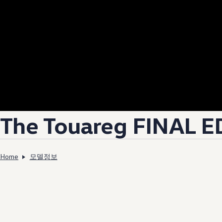
The Touareg FINAL E
Home
모델정보