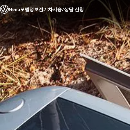
모델정보
Menu
모델정보
전기차
시승/상담 신청
전기차
ID. 모델
충전
ID. Technology & 배터리
Skip to
Skip
폭스바겐의 전기차 전용 플랫폼 (MEB)
main
to
Heat pump system
content
footer
배터리 시스템
배터리 주요 정보
EV 스마트케어
ID. Sound
지속 가능성
ID. 라이프 사이클 진단
재활용 공정
테크놀로지
운전자 보조 시스템
안전 및 편의 사양
오너 & 서비스
My Volkswagen App
온라인 서비스 예약
사고수리 견적 서비스
서비스 및 부품
서비스 플러스
서비스 패키지