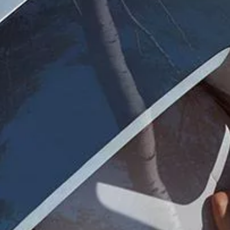
보증 연장 프로그램
모빌리티 개런티
사고차량 지원 프로그램
자기부담금 지원 프로그램
폭스바겐 순정 부품
내 차 서비스
ID 서비스
내비게이션 업데이트
장거리 운행
이전 모델
액세서리
차량용
라이프스타일
도움이 필요하신가요?
고객 지원 센터
사고 고장 가이드
FAQ
프로모션 & 뉴스
뉴스
이달의 프로모션
폭스바겐 인증 중고차
FAQ