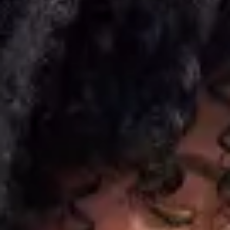
보증 연장 프로그램
모빌리티 개런티
사고차량 지원 프로그램
자기부담금 지원 프로그램
폭스바겐 순정 부품
내 차 서비스
ID 서비스
내비게이션 업데이트
장거리 운행
이전 모델
액세서리
차량용
라이프스타일
도움이 필요하신가요?
고객 지원 센터
사고 고장 가이드
FAQ
프로모션 & 뉴스
뉴스
이달의 프로모션
폭스바겐 인증 중고차
FAQ