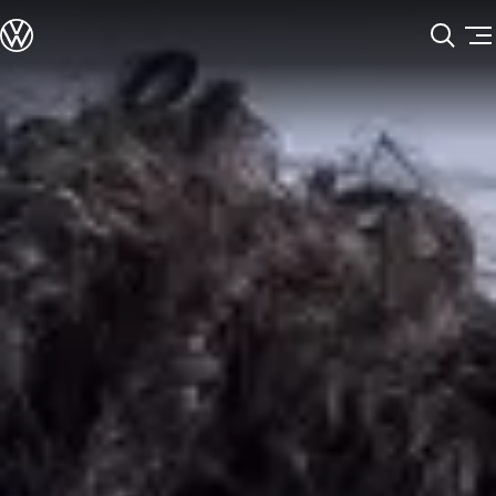
모델정보
전기차
ID. 모델
충전
Skip to
Skip
ID. Technology & 배터리
main
to
폭스바겐의 전기차 전용 플랫폼 (MEB)
content
footer
Heat pump system
배터리 시스템
배터리 주요 정보
EV 스마트케어
ID. Sound
지속 가능성
ID. 라이프 사이클 진단
재활용 공정
테크놀로지
운전자 보조 시스템
안전 및 편의 사양
오너 & 서비스
My Volkswagen App
온라인 서비스 예약
사고수리 견적 서비스
서비스 및 부품
서비스 플러스
서비스 패키지