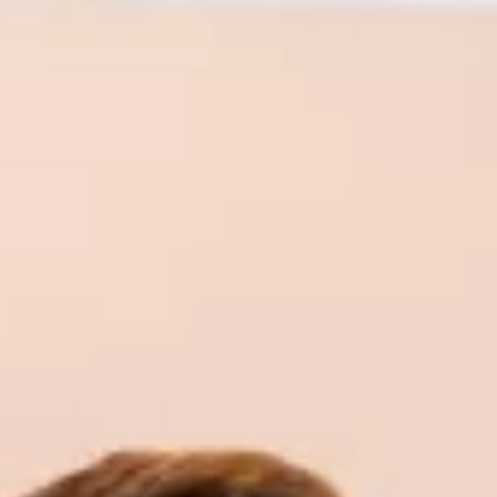
보증 연장 프로그램
모빌리티 개런티
사고차량 지원 프로그램
자기부담금 지원 프로그램
폭스바겐 순정 부품
내 차 서비스
ID 서비스
내비게이션 업데이트
장거리 운행
이전 모델
액세서리
차량용
라이프스타일
도움이 필요하신가요?
고객 지원 센터
사고 고장 가이드
FAQ
프로모션 & 뉴스
뉴스
이달의 프로모션
폭스바겐 인증 중고차
FAQ