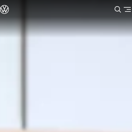
모델정보
전기차
ID. 모델
충전
Skip to
Skip
ID. Technology & 배터리
main
to
폭스바겐의 전기차 전용 플랫폼 (MEB)
content
footer
Heat pump system
배터리 시스템
배터리 주요 정보
EV 스마트케어
ID. Sound
지속 가능성
ID. 라이프 사이클 진단
재활용 공정
테크놀로지
운전자 보조 시스템
안전 및 편의 사양
오너 & 서비스
My Volkswagen App
온라인 서비스 예약
사고수리 견적 서비스
서비스 및 부품
서비스 플러스
서비스 패키지