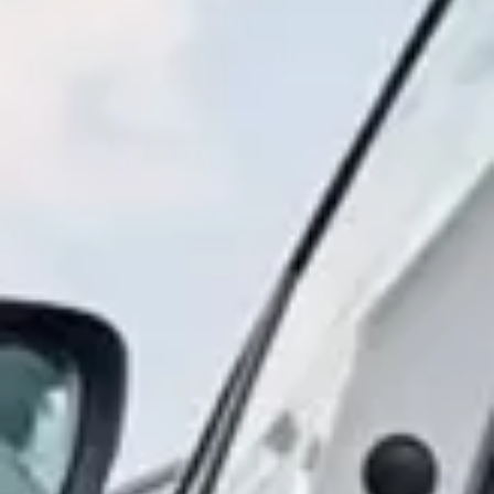
보증 연장 프로그램
모빌리티 개런티
사고차량 지원 프로그램
자기부담금 지원 프로그램
폭스바겐 순정 부품
내 차 서비스
ID 서비스
내비게이션 업데이트
장거리 운행
이전 모델
액세서리
차량용
라이프스타일
도움이 필요하신가요?
고객 지원 센터
사고 고장 가이드
FAQ
프로모션 & 뉴스
뉴스
이달의 프로모션
폭스바겐 인증 중고차
FAQ