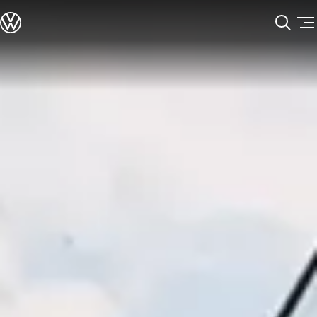
모델정보
전기차
ID. 모델
충전
Skip to
Skip
ID. Technology & 배터리
main
to
폭스바겐의 전기차 전용 플랫폼 (MEB)
content
footer
Heat pump system
배터리 시스템
배터리 주요 정보
EV 스마트케어
ID. Sound
지속 가능성
ID. 라이프 사이클 진단
재활용 공정
테크놀로지
운전자 보조 시스템
안전 및 편의 사양
오너 & 서비스
My Volkswagen App
온라인 서비스 예약
사고수리 견적 서비스
서비스 및 부품
서비스 플러스
서비스 패키지