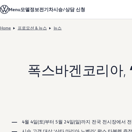
모델정보
Menu
모델정보
전기차
시승/상담 신청
전기차
ID. 모델
충전
Home
프로모션 & 뉴스
뉴스
ID. Technology & 배터리
Skip to
Skip
폭스바겐의 전기차 전용 플랫폼 (MEB)
main
to
Heat pump system
content
footer
배터리 시스템
배터리 주요 정보
EV 스마트케어
ID. Sound
폭스바겐코리아,
지속 가능성
ID. 라이프 사이클 진단
재활용 공정
테크놀로지
운전자 보조 시스템
안전 및 편의 사양
오너 & 서비스
My Volkswagen App
온라인 서비스 예약
사고수리 견적 서비스
서비스 및 부품
4월 4일(토)부터 5월 24일(일)까지 전국 전시장에서 
서비스 플러스
서비스 패키지
시승 고객 대상 ‘산타 마리아 노벨라’ 왁스 타블렛 증정