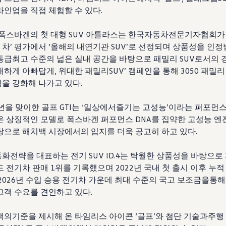
라인업을 직접 체험할 수 있다
.
 폭스바겐의 첫 대형
SUV
아틀라스는 한국자동차전문기자협회가
 차
’
평가에서
‘
올해의 내연기관
SUV’
로 선정되며 상품성을 인
동급최고 수준의 넓은 실내 공간을 바탕으로 패밀리
SUV
로서의 
대하게 아빠답게
,
위대한 패밀리
SUV’
캠페인을 통해
3050
패밀리
을 강화해 나가고 있다
.
년을 맞이한 골프
GTI
는
‘
일상에서즐기는 고성능
’
이라는 퍼포먼스
온 상징적인 모델로 폭스바겐 퍼포먼스
DNA
를 집약한 고성능 엔
탕으로 해치백 시장에서의 입지를 더욱 공고히 하고 있다
.
동화전략을 대표하는 전기
SUV ID.4
는 탁월한 상품성을 바탕으로
드 전기차 판매
1
위를 기록했으며
2022
년 국내 첫 출시 이후 누적
2026
년 수입 승용 전기차 가운데 최대 수준의 국고 보조금을통해
고객 수요를 견인하고 있다
.
백의기준을 제시해 온 타임리스 아이콘
‘
골프
’
와 첨단 기술과주행