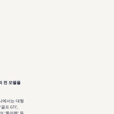
의 전 모델을
행사에서는 대형
‘
골프
GTI’,
V ‘
투아렉
’
등