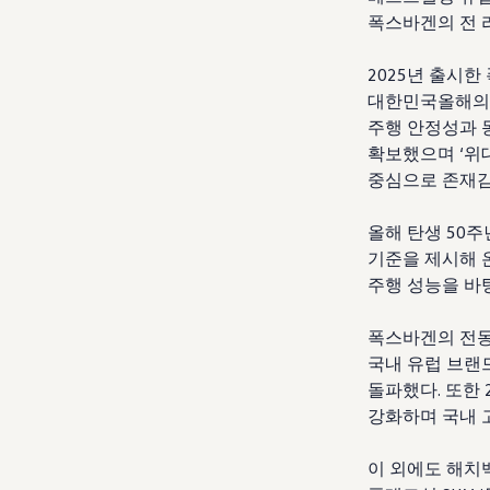
폭스바겐의 전 
2025
년 출시한
대한민국올해의
주행 안정성과 
확보했으며
‘
위
중심으로 존재감
올해 탄생
50
주
기준을 제시해 
주행 성능을 바
폭스바겐의 전
국내 유럽 브랜
돌파했다
.
또한
강화하며 국내 
이 외에도 해치