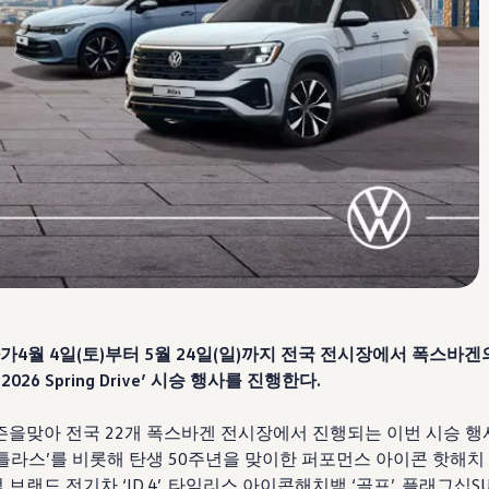
가
4
월
4
일
(
토
)
부터
5
월
24
일
(
일
)
까지 전국 전시장에서 폭스바겐
‘
2026 Spring Drive’
시승 행사를 진행한다
.
즌을맞아 전국
22
개 폭스바겐 전시장에서 진행되는 이번 시승 
틀라스
’
를 비롯해
탄생
50
주년을 맞이한
퍼포먼스 아이콘 핫해치
 브랜드 전기차
‘ID.4’,
타임리스 아이콘해치백
‘
골프
’,
플래그십
SU