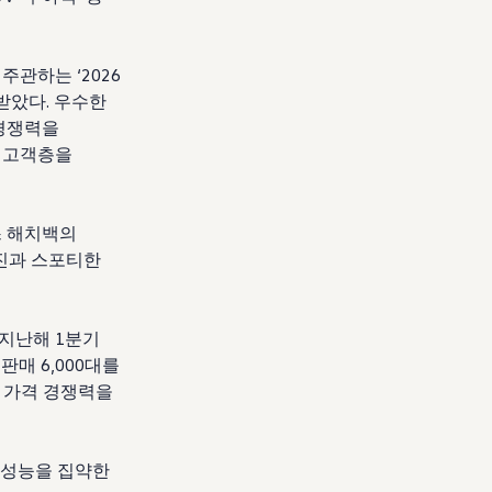
 주관하는
‘2026
정받았다
.
우수한
경쟁력을
 고객층을
 해치백의
진과 스포티한
 지난해
1
분기
 판매
6,000
대를
 가격 경쟁력을
 성능을 집약한