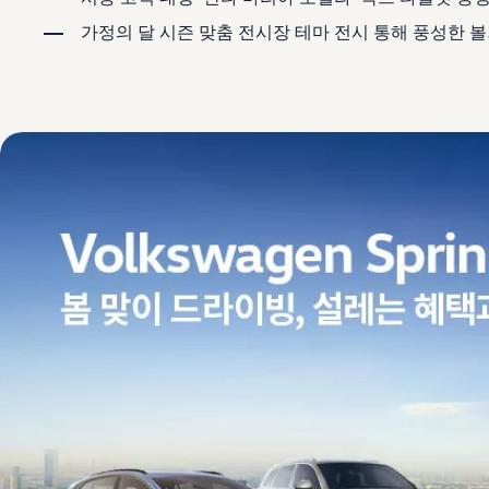
보증 연장 프로그램
모빌리티 개런티
가정의 달 시즌 맞춤 전시장 테마 전시 통해 풍성한 
사고차량 지원 프로그램
자기부담금 지원 프로그램
폭스바겐 순정 부품
내 차 서비스
ID 서비스
내비게이션 업데이트
장거리 운행
이전 모델
액세서리
차량용
라이프스타일
도움이 필요하신가요?
고객 지원 센터
사고 고장 가이드
FAQ
프로모션 & 뉴스
뉴스
이달의 프로모션
폭스바겐 인증 중고차
FAQ