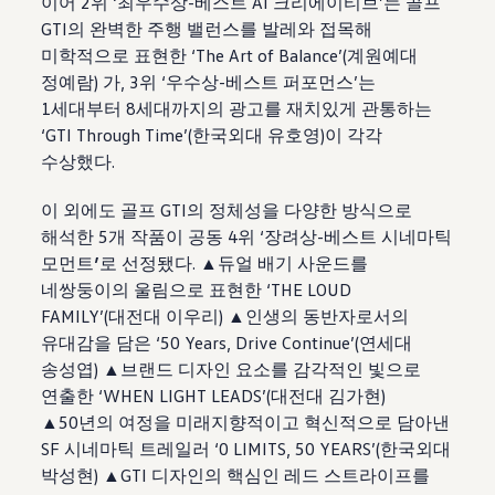
이어 2위 ‘최우수상-베스트 AI 크리에이티브’는 골프
GTI의 완벽한 주행 밸런스를 발레와 접목해
미학적으로 표현한 ‘The Art of Balance’(계원예대
정예람) 가, 3위 ‘우수상-베스트 퍼포먼스’는
1세대부터 8세대까지의 광고를 재치있게 관통하는
‘GTI Through Time’(한국외대 유호영)이 각각
수상했다.
이 외에도 골프 GTI의 정체성을 다양한 방식으로
해석한 5개 작품이 공동 4위 ‘장려상-베스트 시네마틱
모먼트
’
로 선정됐다. ▲듀얼 배기 사운드를
네쌍둥이의 울림으로 표현한 ‘THE LOUD
FAMILY’(대전대 이우리) ▲인생의 동반자로서의
유대감을 담은 ‘50 Years, Drive Continue’(연세대
송성엽) ▲브랜드 디자인 요소를 감각적인 빛으로
연출한 ‘WHEN LIGHT LEADS’(대전대 김가현)
▲50년의 여정을 미래지향적이고 혁신적으로 담아낸
SF 시네마틱 트레일러 ‘0 LIMITS, 50 YEARS’(한국외대
박성현) ▲GTI 디자인의 핵심인 레드 스트라이프를