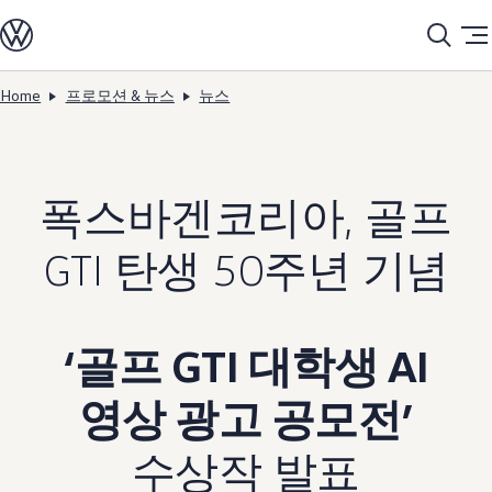
모델정보
전기차
ID. 모델
충전
Home
프로모션 & 뉴스
뉴스
Skip to
Skip
ID. Technology & 배터리
main
to
폭스바겐의 전기차 전용 플랫폼 (MEB)
content
footer
Heat pump system
배터리 시스템
배터리 주요 정보
폭스바겐코리아, 골프
EV 스마트케어
ID. Sound
지속 가능성
GTI 탄생 50주년 기념
ID. 라이프 사이클 진단
재활용 공정
테크놀로지
운전자 보조 시스템
안전 및 편의 사양
‘골프 GTI 대학생 AI
오너 & 서비스
My Volkswagen App
영상 광고 공모전’
온라인 서비스 예약
사고수리 견적 서비스
서비스 및 부품
수상작 발표
서비스 플러스
서비스 패키지