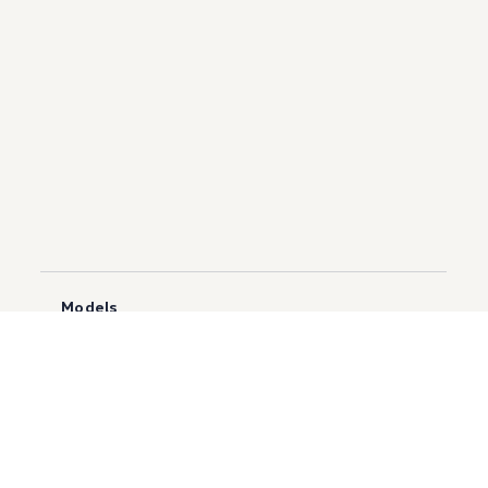
Models
Golf GTI
Atlas
ID.5
Touareg
Golf