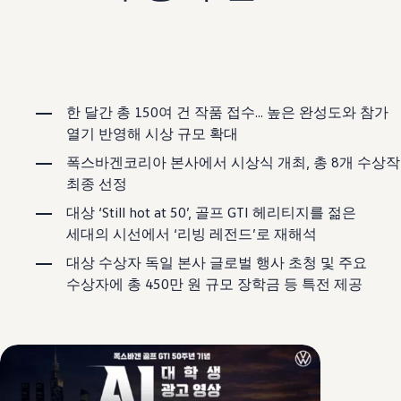
보증 연장 프로그램
모빌리티 개런티
사고차량 지원 프로그램
자기부담금 지원 프로그램
폭스바겐 순정 부품
내 차 서비스
ID 서비스
한 달간 총 150여 건 작품 접수... 높은 완성도와 참가
내비게이션 업데이트
열기 반영해 시상 규모 확대
장거리 운행
이전 모델
폭스바겐코리아 본사에서 시상식 개최, 총 8개 수상작
액세서리
최종 선정
차량용
라이프스타일
대상 ‘Still hot at 50’, 골프 GTI 헤리티지를 젊은
도움이 필요하신가요?
세대의 시선에서 ‘리빙 레전드’로 재해석
고객 지원 센터
사고 고장 가이드
대상 수상자 독일 본사 글로벌 행사 초청 및 주요
FAQ
프로모션 & 뉴스
수상자에 총 450만 원 규모 장학금 등 특전 제공
뉴스
이달의 프로모션
폭스바겐 인증 중고차
FAQ