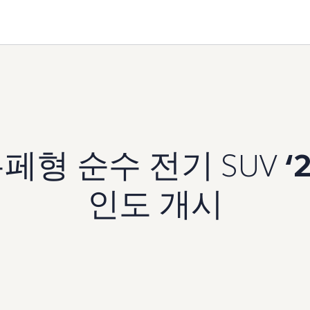
페형 순수 전기 SUV
‘
인도 개시