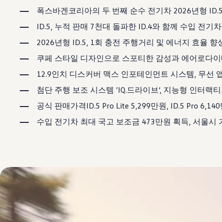
보증 연장 프로그램
폭스바겐코리아의 두 번째 순수 전기차 2026년형 ID.5
모빌리티 개런티
사고차량 지원 프로그램
ID.5, 누적 판매 7천대 돌파한 ID.4와 함께 수입 전기
자기부담금 지원 프로그램
폭스바겐 순정 부품
2026년형 ID.5, 1회 충전 주행거리 및 에너지 효율 향상
내 차 서비스
쿠페 스타일 디자인으로 스포티한 감성과 에어로다이
ID 서비스
내비게이션 업데이트
12.9인치 디스커버 맥스 인포테인먼트 시스템, 무선 앱커넥
장거리 운행
이전 모델
첨단 주행 보조 시스템 ’IQ.드라이브‘, 지능형 인터랙티
액세서리
차량용
공식 판매가격ID.5 Pro Lite 5,299만원, ID.5 Pro 6
라이프스타일
도움이 필요하신가요?
수입 전기차 최대 국고 보조금 473만원 획득, 서울시 
고객 지원 센터
사고 고장 가이드
FAQ
프로모션 & 뉴스
뉴스
이달의 프로모션
폭스바겐 인증 중고차
FAQ