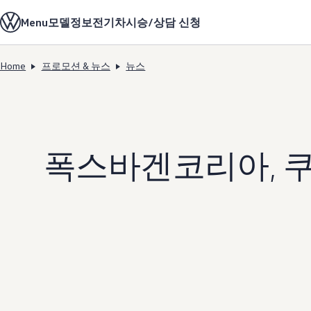
모델정보
Menu
모델정보
전기차
시승/상담 신청
전기차
ID. 모델
충전
Home
프로모션 & 뉴스
뉴스
ID. Technology & 배터리
Skip to
Skip
폭스바겐의 전기차 전용 플랫폼 (MEB)
main
to
Heat pump system
content
footer
배터리 시스템
배터리 주요 정보
EV 스마트케어
ID. Sound
폭스바겐코리아, 쿠
지속 가능성
ID. 라이프 사이클 진단
재활용 공정
테크놀로지
운전자 보조 시스템
안전 및 편의 사양
오너 & 서비스
My Volkswagen App
온라인 서비스 예약
사고수리 견적 서비스
서비스 및 부품
서비스 플러스
서비스 패키지