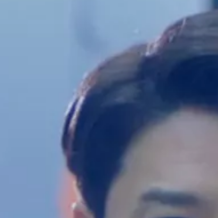
보증 연장 프로그램
모빌리티 개런티
사고차량 지원 프로그램
자기부담금 지원 프로그램
폭스바겐 순정 부품
내 차 서비스
ID 서비스
내비게이션 업데이트
장거리 운행
이전 모델
액세서리
차량용
라이프스타일
도움이 필요하신가요?
고객 지원 센터
사고 고장 가이드
FAQ
프로모션 & 뉴스
뉴스
이달의 프로모션
폭스바겐 인증 중고차
FAQ