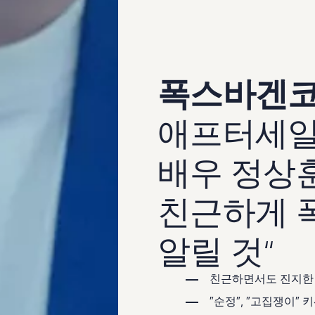
폭스바겐코
애프터세일
배우 정상훈
친근하게 
알릴 것“
친근하면서도 진지한 
″순정″, ″고집쟁이″