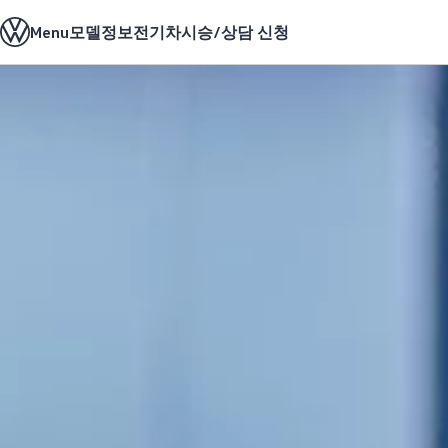
모델정보
Menu
모델정보
전기차
시승/상담 신청
전기차
ID. 모델
충전
ID. Technology & 배터리
Skip to
Skip
폭스바겐의 전기차 전용 플랫폼 (MEB)
main
to
Heat pump system
content
footer
배터리 시스템
배터리 주요 정보
EV 스마트케어
ID. Sound
지속 가능성
ID. 라이프 사이클 진단
재활용 공정
테크놀로지
운전자 보조 시스템
안전 및 편의 사양
오너 & 서비스
My Volkswagen App
온라인 서비스 예약
사고수리 견적 서비스
서비스 및 부품
서비스 플러스
서비스 패키지