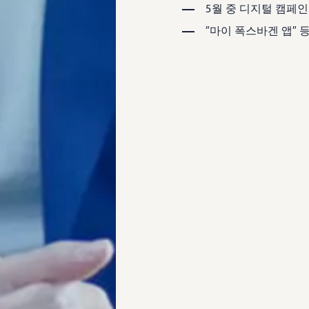
5월 중 디지털 캠페
″마이 폭스바겐 앱″ 