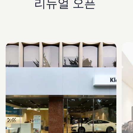
리뉴얼 오픈
보증 연장 프로그램
모빌리티 개런티
사고차량 지원 프로그램
자기부담금 지원 프로그램
폭스바겐 순정 부품
내 차 서비스
ID 서비스
내비게이션 업데이트
Enable fullscreen mode
장거리 운행
이전 모델
액세서리
차량용
라이프스타일
도움이 필요하신가요?
고객 지원 센터
사고 고장 가이드
FAQ
프로모션 & 뉴스
뉴스
이달의 프로모션
폭스바겐 인증 중고차
FAQ