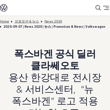
모델정보
전기차
ID. 모델
충전
Home
프로모션 & 뉴스
News 2020
Skip to
Skip
ID. Technology & 배터리
2020-09-07 | News 2020 | 뉴스 | Promotion & News | Volkswagen
main
to
폭스바겐의 전기차 전용 플랫폼 (MEB)
content
footer
Heat pump system
배터리 시스템
배터리 주요 정보
EV 스마트케어
폭스바겐 공식 딜러
ID. Sound
지속 가능성
ID. 라이프 사이클 진단
클라쎄오토
재활용 공정
테크놀로지
운전자 보조 시스템
용산 한강대로 전시장
안전 및 편의 사양
오너 & 서비스
& 서비스센터, “뉴
My Volkswagen App
온라인 서비스 예약
사고수리 견적 서비스
폭스바겐” 로고 적용
서비스 및 부품
서비스 플러스
서비스 패키지