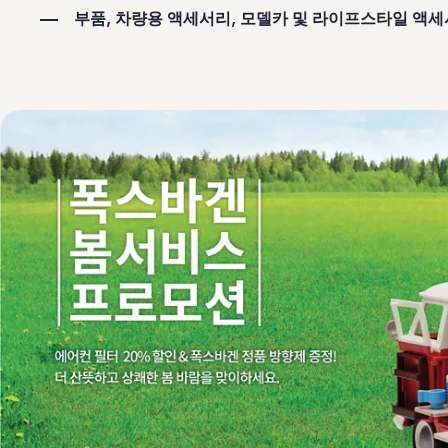
보증 연장 프로그램
부품, 차량용 액세서리, 모델카 및 라이프스타일 액세서
모빌리티 개런티
사고차량 지원 프로그램
자기부담금 지원 프로그램
폭스바겐 순정 부품
내 차 서비스
ID 서비스
내비게이션 업데이트
장거리 운행
이전 모델
액세서리
차량용
라이프스타일
도움이 필요하신가요?
고객 지원 센터
사고 고장 가이드
FAQ
프로모션 & 뉴스
뉴스
이달의 프로모션
폭스바겐 인증 중고차
FAQ