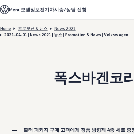
모델정보
Menu
모델정보
전기차
시승/상담 신청
전기차
ID. 모델
충전
Home
프로모션 & 뉴스
News 2021
ID. Technology & 배터리
Skip to
Skip
폭스바겐의 전기차 전용 플랫폼 (MEB)
2021-04-01 | News 2021 | 뉴스 | Promotion & News | Volkswagen
main
to
Heat pump system
content
footer
배터리 시스템
배터리 주요 정보
EV 스마트케어
ID. Sound
지속 가능성
폭스바겐코리아
ID. 라이프 사이클 진단
재활용 공정
테크놀로지
운전자 보조 시스템
안전 및 편의 사양
오너 & 서비스
My Volkswagen App
온라인 서비스 예약
사고수리 견적 서비스
서비스 및 부품
서비스 플러스
필터 패키지 구매 고객에게 정품 방향제 4종 세트 증
서비스 패키지