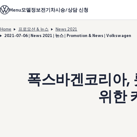
모델정보
Menu
모델정보
전기차
시승/상담 신청
전기차
ID. 모델
충전
Home
프로모션 & 뉴스
News 2021
ID. Technology & 배터리
Skip to
Skip
폭스바겐의 전기차 전용 플랫폼 (MEB)
2021-07-06 | News 2021 | 뉴스 | Promotion & News | Volkswagen
main
to
Heat pump system
content
footer
배터리 시스템
배터리 주요 정보
EV 스마트케어
ID. Sound
지속 가능성
폭스바겐코리아,
ID. 라이프 사이클 진단
재활용 공정
테크놀로지
운전자 보조 시스템
위한 카
안전 및 편의 사양
오너 & 서비스
My Volkswagen App
온라인 서비스 예약
사고수리 견적 서비스
서비스 및 부품
서비스 플러스
서비스 패키지