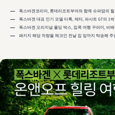
보증 연장 프로그램
모빌리티 개런티
폭스바겐코리아, 롯데리조트부여와 함께 슈퍼맘의 힐링 위
사고차량 지원 프로그램
자기부담금 지원 프로그램
폭스바겐 대표 인기 모델 티록, 제타, 파사트 GT의 
폭스바겐 순정 부품
내 차 서비스
폭스바겐 오리지널 폴딩 박스, 집콕 여행 꾸러미, 비
ID 서비스
내비게이션 업데이트
패키지 해당 차량을 체크인 전날 집 앞까지 탁송해 
장거리 운행
이전 모델
액세서리
차량용
라이프스타일
도움이 필요하신가요?
고객 지원 센터
사고 고장 가이드
FAQ
프로모션 & 뉴스
뉴스
이달의 프로모션
폭스바겐 인증 중고차
FAQ