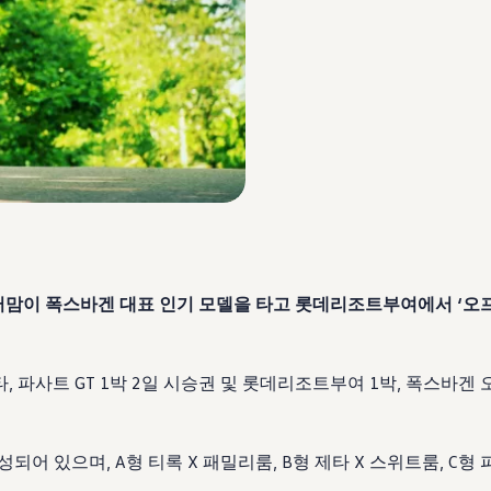
퍼맘이 폭스바겐 대표 인기 모델을 타고 롯데리조트부여에서 ‘오프(
, 파사트 GT 1박 2일 시승권 및 롯데리조트부여 1박, 폭스바겐
어 있으며, A형 티록 X 패밀리룸, B형 제타 X 스위트룸, C형 