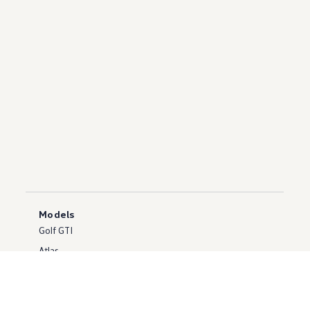
Models
Golf GTI
Atlas
ID.5
Touareg