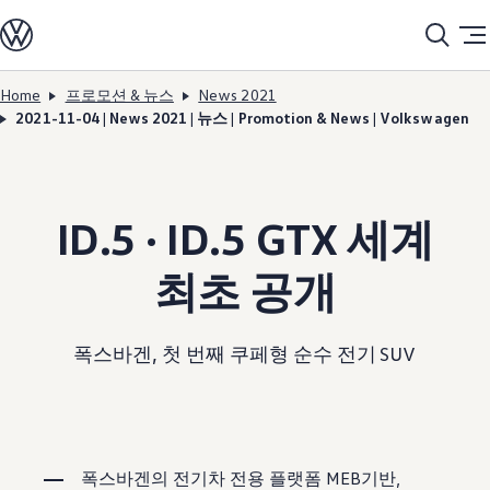
모델정보
전기차
ID. 모델
충전
Home
프로모션 & 뉴스
News 2021
Skip to
Skip
ID. Technology & 배터리
2021-11-04 | News 2021 | 뉴스 | Promotion & News | Volkswagen
main
to
폭스바겐의 전기차 전용 플랫폼 (MEB)
content
footer
Heat pump system
배터리 시스템
배터리 주요 정보
EV 스마트케어
ID.5 · ID.5 GTX 세계
ID. Sound
지속 가능성
ID. 라이프 사이클 진단
최초 공개
재활용 공정
테크놀로지
운전자 보조 시스템
안전 및 편의 사양
폭스바겐, 첫 번째 쿠페형 순수 전기 SUV
오너 & 서비스
My Volkswagen App
온라인 서비스 예약
사고수리 견적 서비스
서비스 및 부품
서비스 플러스
폭스바겐의 전기차 전용 플랫폼 MEB기반,
서비스 패키지