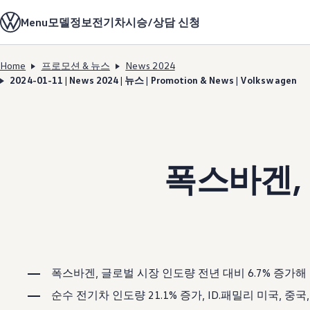
모델정보
Menu
모델정보
전기차
시승/상담 신청
전기차
ID. 모델
충전
Home
프로모션 & 뉴스
News 2024
ID. Technology & 배터리
Skip to
Skip
폭스바겐의 전기차 전용 플랫폼 (MEB)
2024-01-11 | News 2024 | 뉴스 | Promotion & News | Volkswagen
main
to
Heat pump system
content
footer
배터리 시스템
배터리 주요 정보
EV 스마트케어
ID. Sound
지속 가능성
폭스바겐, 
ID. 라이프 사이클 진단
재활용 공정
테크놀로지
운전자 보조 시스템
안전 및 편의 사양
오너 & 서비스
My Volkswagen App
온라인 서비스 예약
사고수리 견적 서비스
폭스바겐, 글로벌 시장 인도량 전년 대비 6.7% 증가해
서비스 및 부품
서비스 플러스
순수 전기차 인도량 21.1% 증가, ID.패밀리 미국, 중
서비스 패키지