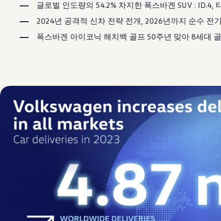
보증 연장 프로그램
글로벌 인도량의 54.2% 차지한 폭스바겐 SUV : ID.4
모빌리티 개런티
2024년 공격적 신차 전략 전개, 2026년까지 순수 전
사고차량 지원 프로그램
자기부담금 지원 프로그램
폭스바겐 아이코닉 해치백 골프 50주년 맞아 8세대 
폭스바겐 순정 부품
내 차 서비스
ID 서비스
내비게이션 업데이트
장거리 운행
이전 모델
액세서리
차량용
라이프스타일
도움이 필요하신가요?
고객 지원 센터
사고 고장 가이드
FAQ
프로모션 & 뉴스
뉴스
이달의 프로모션
폭스바겐 인증 중고차
FAQ