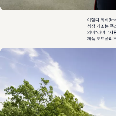
이멜다 라베(Im
성장 기조는 폭
의미”라며, “
제품 포트폴리오