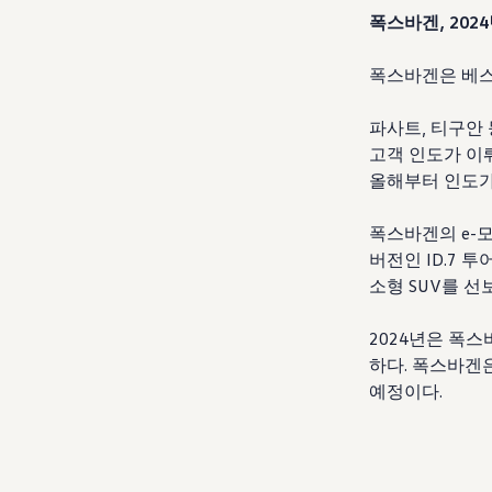
폭스바겐, 202
폭스바겐은 베스
파사트, 티구안
고객 인도가 이뤄
올해부터 인도가
폭스바겐의 e-모
버전인 ID.7 
소형 SUV를 선
2024년은 폭
하다. 폭스바겐
예정이다.