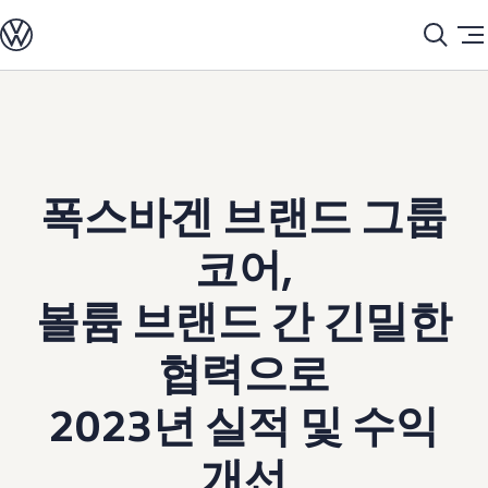
모델정보
Home
프로모션 & 뉴스
News 2024
전기차
2024-03-15 | News 2024 | 뉴스 | Promotion & News | Volkswagen
ID. 모델
충전
Skip to
Skip
ID. Technology & 배터리
main
to
폭스바겐의 전기차 전용 플랫폼 (MEB)
content
footer
Heat pump system
배터리 시스템
배터리 주요 정보
폭스바겐 브랜드 그룹
EV 스마트케어
ID. Sound
지속 가능성
코어,
ID. 라이프 사이클 진단
재활용 공정
테크놀로지
볼륨 브랜드 간 긴밀한
운전자 보조 시스템
안전 및 편의 사양
협력으로
오너 & 서비스
My Volkswagen App
온라인 서비스 예약
2023년 실적 및 수익
사고수리 견적 서비스
서비스 및 부품
서비스 플러스
개선
서비스 패키지