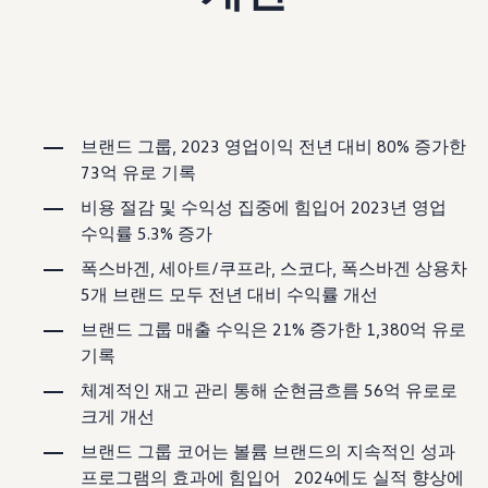
보증 연장 프로그램
모빌리티 개런티
사고차량 지원 프로그램
자기부담금 지원 프로그램
폭스바겐 순정 부품
내 차 서비스
ID 서비스
브랜드 그룹, 2023 영업이익 전년 대비 80% 증가한
내비게이션 업데이트
장거리 운행
73억 유로 기록
이전 모델
액세서리
비용 절감 및 수익성 집중에 힘입어 2023년 영업
차량용
수익률 5.3% 증가
라이프스타일
도움이 필요하신가요?
폭스바겐, 세아트/쿠프라, 스코다, 폭스바겐 상용차
고객 지원 센터
5개 브랜드 모두 전년 대비 수익률 개선
사고 고장 가이드
FAQ
브랜드 그룹 매출 수익은 21% 증가한 1,380억 유로
프로모션 & 뉴스
기록
뉴스
이달의 프로모션
체계적인 재고 관리 통해 순현금흐름 56억 유로로
폭스바겐 인증 중고차
크게 개선
FAQ
브랜드 그룹 코어는 볼륨 브랜드의 지속적인 성과
프로그램의 효과에 힘입어 2024에도 실적 향상에