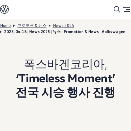
모델정보
전기차
ID. 모델
충전
Home
프로모션 & 뉴스
News 2025
Skip to
Skip
ID. Technology & 배터리
2025-04-18 | News 2025 | 뉴스 | Promotion & News | Volkswagen
main
to
폭스바겐의 전기차 전용 플랫폼 (MEB)
content
footer
Heat pump system
배터리 시스템
배터리 주요 정보
EV 스마트케어
폭스바겐코리아,
ID. Sound
지속 가능성
ID. 라이프 사이클 진단
‘Timeless Moment’
재활용 공정
테크놀로지
운전자 보조 시스템
전국 시승 행사 진행
안전 및 편의 사양
오너 & 서비스
My Volkswagen App
온라인 서비스 예약
사고수리 견적 서비스
서비스 및 부품
서비스 플러스
서비스 패키지