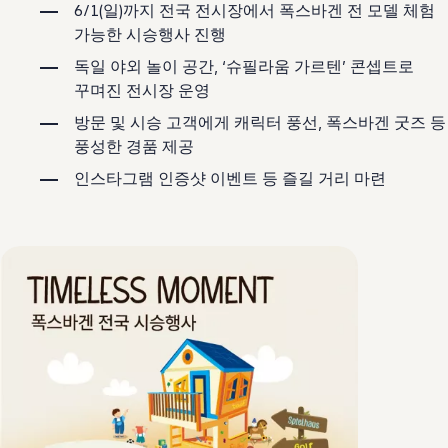
보증 연장 프로그램
6/1(일)까지 전국 전시장에서 폭스바겐 전 모델 체험
모빌리티 개런티
가능한 시승행사 진행
사고차량 지원 프로그램
자기부담금 지원 프로그램
독일 야외 놀이 공간, ‘슈필라움 가르텐’ 콘셉트로
폭스바겐 순정 부품
꾸며진 전시장 운영
내 차 서비스
ID 서비스
방문 및 시승 고객에게 캐릭터 풍선, 폭스바겐 굿즈 등
내비게이션 업데이트
풍성한 경품 제공
장거리 운행
이전 모델
인스타그램 인증샷 이벤트 등 즐길 거리 마련
액세서리
차량용
라이프스타일
도움이 필요하신가요?
고객 지원 센터
사고 고장 가이드
FAQ
프로모션 & 뉴스
뉴스
이달의 프로모션
폭스바겐 인증 중고차
FAQ