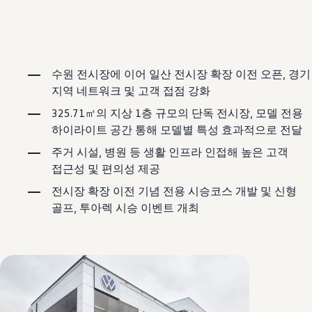
보증 연장 프로그램
모빌리티 개런티
사고차량 지원 프로그램
자기부담금 지원 프로그램
폭스바겐 순정 부품
내 차 서비스
수원 전시장에 이어 일산 전시장 확장 이전 오픈, 경기
ID 서비스
지역 네트워크 및 고객 접점 강화
내비게이션 업데이트
장거리 운행
325.71㎡의 지상 1층 규모의 단독 전시장, 모델 전용
이전 모델
하이라이트 공간 통해 모델별 특성 효과적으로 전달
액세서리
차량용
주거 시설, 병원 등 생활 인프라 인접해 높은 고객
라이프스타일
접근성 및 편의성 제공
도움이 필요하신가요?
고객 지원 센터
전시장 확장 이전 기념 전용 시승코스 개발 및 신형
사고 고장 가이드
FAQ
골프, 투아렉 시승 이벤트 개최
프로모션 & 뉴스
뉴스
이달의 프로모션
폭스바겐 인증 중고차
FAQ