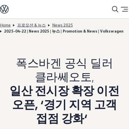
모델정보
전기차
ID. 모델
충전
Home
프로모션 & 뉴스
News 2025
Skip to
Skip
ID. Technology & 배터리
2025-04-22 | News 2025 | 뉴스 | Promotion & News | Volkswagen
main
to
폭스바겐의 전기차 전용 플랫폼 (MEB)
content
footer
Heat pump system
배터리 시스템
배터리 주요 정보
EV 스마트케어
폭스바겐 공식 딜러
ID. Sound
지속 가능성
ID. 라이프 사이클 진단
클라쎄오토,
재활용 공정
테크놀로지
운전자 보조 시스템
일산 전시장 확장 이전
안전 및 편의 사양
오너 & 서비스
오픈, ‘경기 지역 고객
My Volkswagen App
온라인 서비스 예약
사고수리 견적 서비스
접점 강화‘
서비스 및 부품
서비스 플러스
서비스 패키지