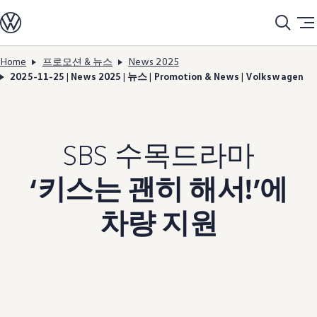
모델정보
전기차
ID. 모델
충전
Home
프로모션 & 뉴스
News 2025
Skip to
Skip
ID. Technology & 배터리
2025-11-25 | News 2025 | 뉴스 | Promotion & News | Volkswagen
main
to
폭스바겐의 전기차 전용 플랫폼 (MEB)
content
footer
Heat pump system
배터리 시스템
배터리 주요 정보
EV 스마트케어
SBS 수목드라마
ID. Sound
지속 가능성
ID. 라이프 사이클 진단
‘키스는 괜히 해서!’에
재활용 공정
테크놀로지
운전자 보조 시스템
차량 지원
안전 및 편의 사양
오너 & 서비스
My Volkswagen App
온라인 서비스 예약
사고수리 견적 서비스
서비스 및 부품
서비스 플러스
서비스 패키지