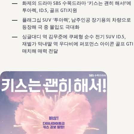
보증 연장 프로그램
화제의 드라마 SBS 수목드라마 ‘키스는 괜히 해서!’에
모빌리티 개런티
투아렉, ID.5, 골프 GTI지원
사고차량 지원 프로그램
자기부담금 지원 프로그램
플래그십 SUV ‘투아렉’, 남주인공 장기용의 차량으로
폭스바겐 순정 부품
등장해 극 중 몰입도 극대화
내 차 서비스
ID 서비스
싱글대디 역 김무준에 쿠페형 순수 전기 SUV ID.5,
내비게이션 업데이트
재벌가 막내딸 역 우다비에 퍼포먼스 아이콘 골프 GTI
장거리 운행
매치해 매력 전달
이전 모델
액세서리
차량용
라이프스타일
도움이 필요하신가요?
고객 지원 센터
사고 고장 가이드
FAQ
프로모션 & 뉴스
뉴스
이달의 프로모션
폭스바겐 인증 중고차
FAQ