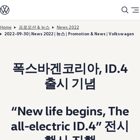
모델정보
전기차
ID. 모델
충전
Home
프로모션 & 뉴스
News 2022
Skip to
Skip
ID. Technology & 배터리
2022-09-30 | News 2022 | 뉴스 | Promotion & News | Volkswagen
main
to
폭스바겐의 전기차 전용 플랫폼 (MEB)
content
footer
Heat pump system
배터리 시스템
배터리 주요 정보
EV 스마트케어
폭스바겐코리아, ID.4
ID. Sound
지속 가능성
ID. 라이프 사이클 진단
출시 기념
재활용 공정
테크놀로지
운전자 보조 시스템
안전 및 편의 사양
오너 & 서비스
“New life begins, The
My Volkswagen App
온라인 서비스 예약
사고수리 견적 서비스
all-electric ID.4” 전시
서비스 및 부품
서비스 플러스
서비스 패키지