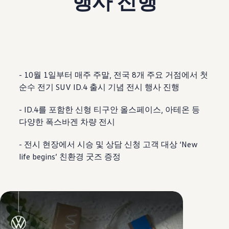
행사 진행
보증 연장 프로그램
모빌리티 개런티
사고차량 지원 프로그램
자기부담금 지원 프로그램
폭스바겐 순정 부품
내 차 서비스
ID 서비스
내비게이션 업데이트
- 10월 1일부터 매주 주말, 전국 8개 주요 거점에서 첫
장거리 운행
순수 전기 SUV ID.4 출시 기념 전시 행사 진행
이전 모델
액세서리
차량용
- ID.4를 포함한 신형 티구안 올스페이스, 아테온 등
라이프스타일
다양한 폭스바겐 차량 전시
도움이 필요하신가요?
고객 지원 센터
사고 고장 가이드
- 전시 현장에서 시승 및 상담 신청 고객 대상 ‘New
FAQ
life begins’ 친환경 굿즈 증정
프로모션 & 뉴스
뉴스
이달의 프로모션
폭스바겐 인증 중고차
FAQ