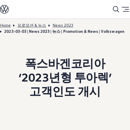
모델정보
전기차
ID. 모델
충전
Home
프로모션 & 뉴스
News 2023
Skip to
Skip
ID. Technology & 배터리
2023-03-03 | News 2023 | 뉴스 | Promotion & News | Volkswagen
main
to
폭스바겐의 전기차 전용 플랫폼 (MEB)
content
footer
Heat pump system
배터리 시스템
배터리 주요 정보
EV 스마트케어
폭스바겐코리아
ID. Sound
지속 가능성
ID. 라이프 사이클 진단
‘2023년형 투아렉’
재활용 공정
테크놀로지
운전자 보조 시스템
고객인도 개시
안전 및 편의 사양
오너 & 서비스
My Volkswagen App
온라인 서비스 예약
사고수리 견적 서비스
서비스 및 부품
서비스 플러스
서비스 패키지