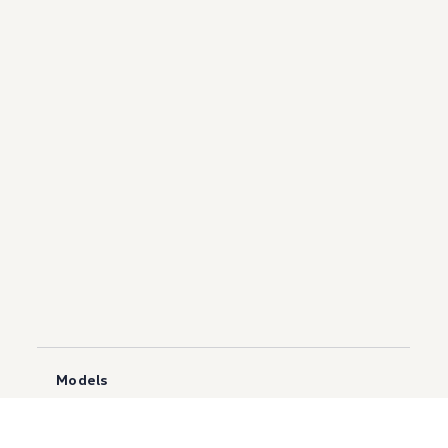
Models
Golf GTI
Atlas