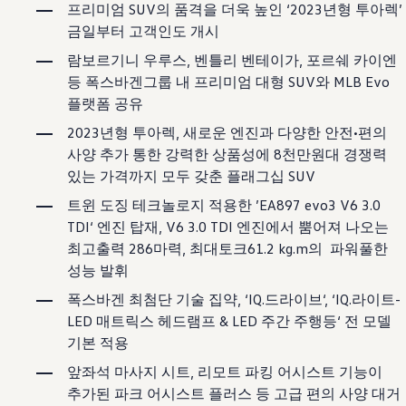
보증 연장 프로그램
프리미엄 SUV의 품격을 더욱 높인 ‘2023년형 투아렉’
모빌리티 개런티
금일부터 고객인도 개시
사고차량 지원 프로그램
자기부담금 지원 프로그램
람보르기니 우루스, 벤틀리 벤테이가, 포르쉐 카이엔
폭스바겐 순정 부품
등 폭스바겐그룹 내 프리미엄 대형 SUV와 MLB Evo
내 차 서비스
플랫폼 공유
ID 서비스
내비게이션 업데이트
2023년형 투아렉, 새로운 엔진과 다양한 안전•편의
장거리 운행
사양 추가 통한 강력한 상품성에 8천만원대 경쟁력
이전 모델
액세서리
있는 가격까지 모두 갖춘 플래그십 SUV
차량용
라이프스타일
트윈 도징 테크놀로지 적용한 ’EA897 evo3 V6 3.0
도움이 필요하신가요?
TDI‘ 엔진 탑재, V6 3.0 TDI 엔진에서 뿜어져 나오는
고객 지원 센터
최고출력 286마력, 최대토크61.2 kg.m의 파워풀한
사고 고장 가이드
FAQ
성능 발휘
프로모션 & 뉴스
폭스바겐 최첨단 기술 집약, ‘IQ.드라이브‘, ‘IQ.라이트-
뉴스
이달의 프로모션
LED 매트릭스 헤드램프 & LED 주간 주행등‘ 전 모델
폭스바겐 인증 중고차
기본 적용
FAQ
앞좌석 마사지 시트, 리모트 파킹 어시스트 기능이
추가된 파크 어시스트 플러스 등 고급 편의 사양 대거