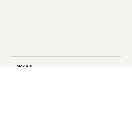
Models
Golf GTI
Atlas
ID.5
Touareg
Golf
ID.4
타이어 에너지 효율 등급 정보