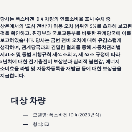
보증 연장 프로그램
모빌리티 개런티
사고차량 지원 프로그램
자기부담금 지원 프로그램
당사는 폭스바겐 ID.4 차량의 연료소비율 표시 수치 중
폭스바겐 순정 부품
상온에서의 '도심 전비’가 허용 오차 범위인 5%를 초과해 보고된
내 차 서비스
것을 확인하고, 환경부와 국토교통부를 비롯한 관계당국에 이를
ID 서비스
내비게이션 업데이트
보고하였습니다. 당사는 금번 전비 오차에 대해 유감스럽게
장거리 운행
생각하며, 관계당국과의 긴밀한 협의를 통해 자동차관리법
이전 모델
제31조 및 동법 시행규칙 제41조의 2, 제 42조 규정에 따라
액세서리
차량용
5년치에 대한 전기충전비 보상분과 심리적 불편감, 에너지
라이프스타일
소비효율 라벨 및 자동차등록증 재발급 등에 대한 보상금을
도움이 필요하신가요?
지급합니다.
고객 지원 센터
사고 고장 가이드
FAQ
프로모션 & 뉴스
대상 차량
뉴스
이달의 프로모션
폭스바겐 인증 중고차
FAQ
모델명: 폭스바겐 ID.4 (2023년식)
형식: E2