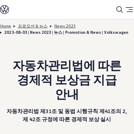
모델정보
전기차
ID. 모델
충전
Home
프로모션 & 뉴스
News 2023
Skip to
Skip
ID. Technology & 배터리
2023-08-03 | News 2023 | 뉴스 | Promotion & News | Volkswagen
main
to
폭스바겐의 전기차 전용 플랫폼 (MEB)
content
footer
Heat pump system
배터리 시스템
배터리 주요 정보
EV 스마트케어
자동차관리법에 따른
ID. Sound
지속 가능성
ID. 라이프 사이클 진단
경제적 보상금 지급
재활용 공정
테크놀로지
운전자 보조 시스템
안내
안전 및 편의 사양
오너 & 서비스
My Volkswagen App
온라인 서비스 예약
자동차관리법 제31조 및 동법 시행규칙 제41조의 2,
사고수리 견적 서비스
제 42조 규정에 따른 경제적 보상 실시
서비스 및 부품
서비스 플러스
서비스 패키지