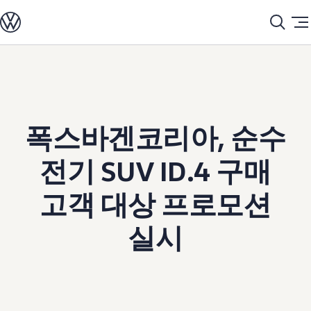
모델정보
Home
프로모션 & 뉴스
News 2023
전기차
2023-10-17 | News 2023 | 뉴스 | Promotion & News | Volkswagen
ID. 모델
충전
Skip to
Skip
ID. Technology & 배터리
main
to
폭스바겐의 전기차 전용 플랫폼 (MEB)
content
footer
Heat pump system
배터리 시스템
배터리 주요 정보
폭스바겐코리아,
순수
EV 스마트케어
ID. Sound
지속 가능성
전기 SUV ID.4 구매
ID. 라이프 사이클 진단
재활용 공정
테크놀로지
고객 대상 프로모션
운전자 보조 시스템
안전 및 편의 사양
실시
오너 & 서비스
My Volkswagen App
온라인 서비스 예약
사고수리 견적 서비스
서비스 및 부품
서비스 플러스
서비스 패키지