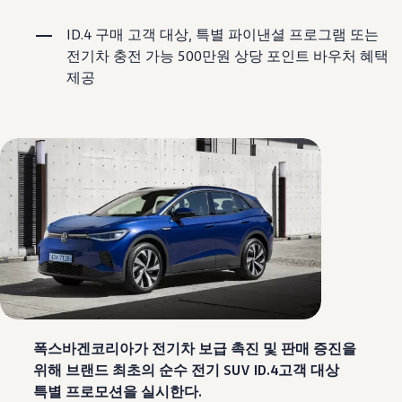
보증 연장 프로그램
모빌리티 개런티
ID.4 구매 고객 대상, 특별 파이낸셜 프로그램 또는
사고차량 지원 프로그램
전기차 충전 가능 500만원 상당 포인트 바우처 혜택
자기부담금 지원 프로그램
폭스바겐 순정 부품
제공
내 차 서비스
ID 서비스
내비게이션 업데이트
장거리 운행
이전 모델
액세서리
차량용
라이프스타일
도움이 필요하신가요?
고객 지원 센터
사고 고장 가이드
FAQ
프로모션 & 뉴스
뉴스
이달의 프로모션
폭스바겐 인증 중고차
FAQ
폭스바겐코리아가 전기차 보급 촉진 및 판매 증진을
위해
브랜드 최초의 순수 전기 SUV ID.4고객 대상
특별 프로모션을 실시한다.